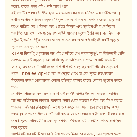
করেন, তাদের জন্য এটি একটি আদর্শ পছন্দ।
এই গেমটির প্রধান বৈশিষ্ট্য হলো এর অনন্য বোনাস মেকানিজম এবং মাল্টিপ্লায়ার।
এখানে আপনি বিভিন্ন রহস্যময় সিম্বল দেখতে পাবেন যা আপনার জয়ের সম্ভাবনা
বহুগুণ বাড়িয়ে দেয়। বিশেষ করে ওয়াইল্ড সিম্বল এবং স্ক্যাটারগুলি যখন স্ক্রিনে
প্রদর্শিত হয়, তখন বড় ধরনের পে-আউট পাওয়ার সুযোগ তৈরি হয়। গ্রাফিক্স এবং
সাউন্ড ইফেক্টের নিখুঁত সমন্বয় আপনাকে মনে করাবে আপনি সত্যিই একটি ভুতুড়ে
প্রাসাদে বসে জুয়া খেলছেন।
RTP বা রিটার্ন টু প্লেয়ারের হার এই গেমটিতে বেশ ভারসাম্যপূর্ণ, যা দীর্ঘমেয়াদী গেমিং
সেশনের জন্য উপযুক্ত। ভolatilitiy বা অস্থিরতার মাত্রা মাঝারি থেকে উচ্চ
হওয়ায়, এখানে ছোট ছোট জয়ের পাশাপাশি হঠাৎ বড় জ্যাকপট পাওয়ার সম্ভাবনা
থাকে। r bajee vip-এর নিরাপদ পেমেন্ট গেটওয়ে এবং দ্রুত উইথড্রয়াল
সিস্টেমের কারণে খেলোয়াড়রা কোনো দুশ্চিন্তা ছাড়াই তাদের কৌশল প্রয়োগ করতে
পারেন।
মোবাইল গেমিংয়ের কথা মাথায় রেখে এই গেমটি অপ্টিমাইজ করা হয়েছে। আপনি
আপনার স্মার্টফোনের মাধ্যমে যেকোনো স্থান থেকে সহজেই লগইন করে স্পিন করতে
পারবেন। ইউজার ইন্টারফেসটি অত্যন্ত সহজবোধ্য, ফলে নতুন খেলোয়াড়রাও খুব
দ্রুত বুঝতে পারেন কীভাবে বেট সেট করতে হয় এবং বোনাস রাউন্ডগুলো কীভাবে কাজ
করে। দ্রুত লোডিং টাইম এবং ল্যাগ-ফ্রি অভিজ্ঞতা এই গেমটিকে আরও জনপ্রিয়
করে তুলেছে।
আপনি যদি সরাসরি রিয়েল মানি দিয়ে খেলতে দ্বিধা বোধ করেন, তবে প্রথমে ডেমো