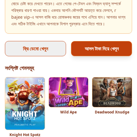
মোডে চেষ্টা করে দেখতে পারেন। এতে গেমের পে-টেবল এবং সিম্বল ভ্যালু সম্পর্কে
পরিষ্কার ধারণা পাওয়া যায়। একবার আপনি কৌশলটি আয়ত্ত করে ফেললে, r
bajee vip-এ আসল বাজি ধরে রোমাঞ্চকর জয়ের পথে এগিয়ে যান। আপনার ভাগ্য
এবং সঠিক টাইমিং এখানে আপনাকে বিশাল পুরস্কার এনে দিতে পারে।
ফ্রি ডেমো খেলুন
আসল টাকা দিয়ে খেলুন
সংশ্লিষ্ট গেমসমূহ
Wild Ape
Deadwood Xnudge
Knight Hot Spotz