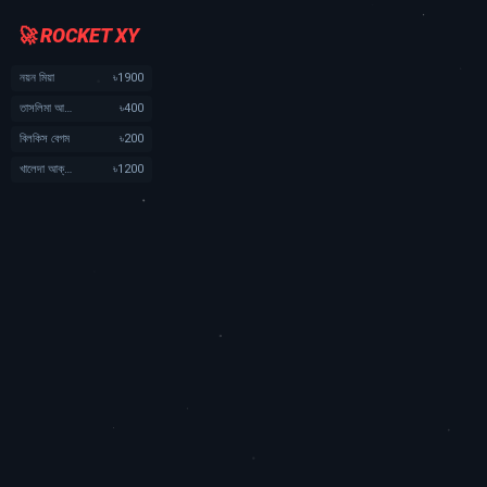
🚀 ROCKET XY
নয়ন মিয়া
৳1900
তাসলিমা আক্তার
৳400
বিলকিস বেগম
৳200
খালেদা আক্তার
৳1200